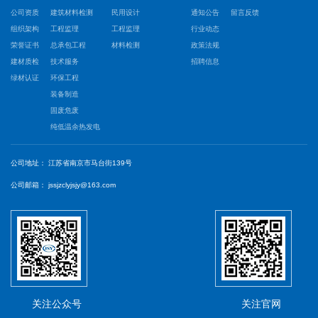
公司资质
建筑材料检测
民用设计
通知公告
留言反馈
组织架构
工程监理
工程监理
行业动态
荣誉证书
总承包工程
材料检测
政策法规
建材质检
技术服务
招聘信息
绿材认证
环保工程
装备制造
固废危废
纯低温余热发电
公司地址：
江苏省南京市马台街139号
公司邮箱：
jssjzclyjsjy@163.com
关注公众号
关注官网