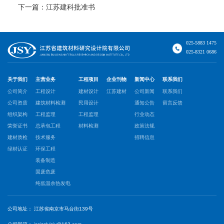
下一篇：
江苏建科批准书
025-5883 1475
025-8321 0686
关于我们
主营业务
工程项目
企业刊物
新闻中心
联系我们
公司简介
工程设计
建材设计
江苏建材
公司新闻
联系我们
公司资质
建筑材料检测
民用设计
通知公告
留言反馈
组织架构
工程监理
工程监理
行业动态
荣誉证书
总承包工程
材料检测
政策法规
建材质检
技术服务
招聘信息
绿材认证
环保工程
装备制造
固废危废
纯低温余热发电
公司地址：
江苏省南京市马台街139号